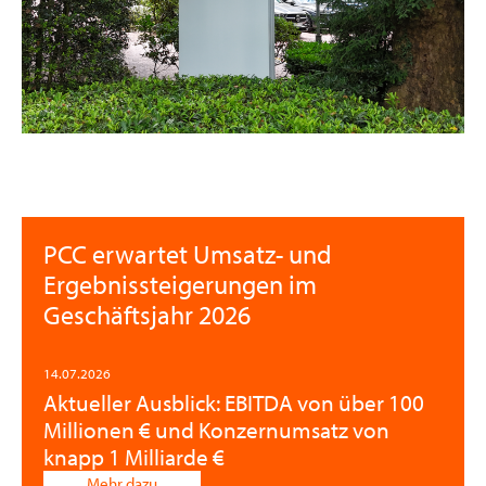
PCC erwartet Umsatz- und
Ergebnissteigerungen im
Geschäftsjahr 2026
14.07.2026
Aktueller Ausblick: EBITDA von über 100
Millionen € und Konzernumsatz von
knapp 1 Milliarde €
Mehr dazu