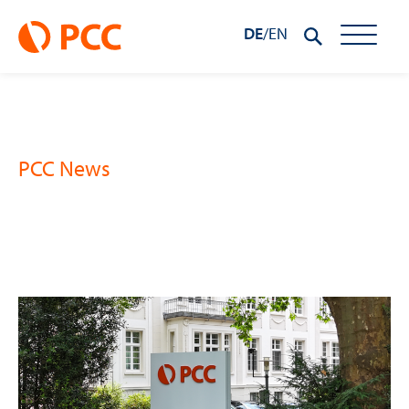
DE
/
EN
PCC News