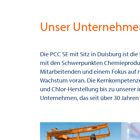
Wachstu
Unser Unternehmen: 
Von Duisburg in d
Die PCC SE mit Sitz in Duisburg ist d
mit den Schwerpunkten Chemieprodukt
Mitarbeitenden und einem Fokus auf na
Wachstum voran. Die Kernkompetenzen
und Chlor-Herstellung bis zu unserer 
Unternehmen, das seit über 30 Jahren 