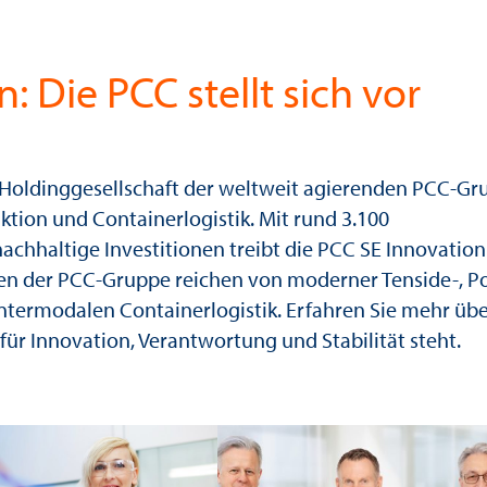
m und Innova
Die PCC stellt sich vor
ie Weltmärkte mit nachhal
ie Holdinggesellschaft der weltweit agierenden PCC-G
ion und Containerlogistik. Mit rund 3.100
chhaltige Investitionen treibt die PCC SE Innovatio
 der PCC-Gruppe reichen von moderner Tenside-, Po
intermodalen Containerlogistik. Erfahren Sie mehr übe
für Innovation, Verantwortung und Stabilität steht.