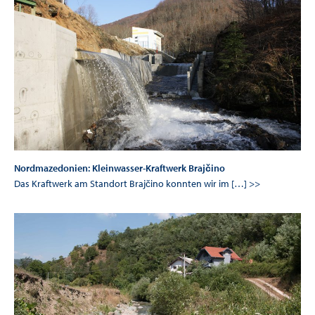
Nordmazedonien: Kleinwasser-Kraftwerk Brajčino
Das Kraftwerk am Standort Brajčino konnten wir im […] >>