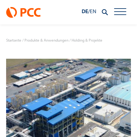
DE
/
EN
Startseite
/
Produkte & Anwendungen
/
Holding & Projekte