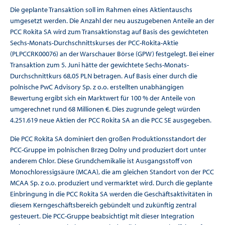
Die geplante Transaktion soll im Rahmen eines Aktientauschs
umgesetzt werden. Die Anzahl der neu auszugebenen Anteile an der
PCC Rokita SA wird zum Transaktionstag auf Basis des gewichteten
Sechs-Monats-Durchschnittskurses der PCC-Rokita-Aktie
(PLPCCRK00076) an der Warschauer Börse (GPW) festgelegt. Bei einer
Transaktion zum 5. Juni hätte der gewichtete Sechs-Monats-
Durchschnittkurs 68,05 PLN betragen. Auf Basis einer durch die
polnische PwC Advisory Sp. z o.o. erstellten unabhängigen
Bewertung ergibt sich ein Marktwert für 100 % der Anteile von
umgerechnet rund 68 Millionen €. Dies zugrunde gelegt würden
4.251.619 neue Aktien der PCC Rokita SA an die PCC SE ausgegeben.
Die PCC Rokita SA dominiert den großen Produktionsstandort der
PCC-Gruppe im polnischen Brzeg Dolny und produziert dort unter
anderem Chlor. Diese Grundchemikalie ist Ausgangsstoff von
Monochloressigsäure (MCAA), die am gleichen Standort von der PCC
MCAA Sp. z o.o. produziert und vermarktet wird. Durch die geplante
Einbringung in die PCC Rokita SA werden die Geschäftsaktivitäten in
diesem Kerngeschäftsbereich gebündelt und zukünftig zentral
gesteuert. Die PCC-Gruppe beabsichtigt mit dieser Integration