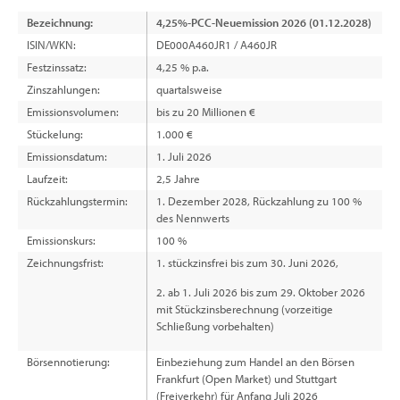
Bezeichnung:
4,25%-PCC-Neuemission 2026 (01.12.2028)
ISIN/WKN:
DE000A460JR1 / A460JR
Festzinssatz:
4,25 % p.a.
Zinszahlungen:
quartalsweise
Emissionsvolumen:
bis zu 20 Millionen €
Stückelung:
1.000 €
Emissionsdatum:
1. Juli 2026
Laufzeit:
2,5 Jahre
Rückzahlungstermin:
1. Dezember 2028, Rückzahlung zu 100 %
des Nennwerts
Emissionskurs:
100 %
Zeichnungsfrist:
1. stückzinsfrei bis zum 30. Juni 2026,
2. ab 1. Juli 2026 bis zum 29. Oktober 2026
mit Stückzinsberechnung (vorzeitige
Schließung vorbehalten)
Börsennotierung:
Einbeziehung zum Handel an den Börsen
Frankfurt (Open Market) und Stuttgart
(Freiverkehr) für Anfang Juli 2026