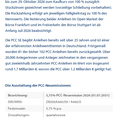
bis zum 29. Oktober 2026 zum Kaufkurs von 100 % zuzüglich
Stückzinsen gezeichnet werden (vorzeitige Schließung vorbehalten).
Die Rückzahlung erfolgt am jeweiligen Fälligkeitstag zu 100 % des
Nennwerts. Die Notierung beider Anleihen im Open Market der
Börse Frankfurt und im Freiverkehr der Börse Stuttgart ist ab
Anfang Juli 2026 beabsichtigt.
Die PCC SE begibt Anleihen bereits seit über 25 Jahren und ist einer
der erfahrensten Anleiheemittenten in Deutschland. Fristgemäß
wurden 81 der bisher 102 PCC-Anleihen bereits zurückgezahlt. Über
20.000 Anlegerinnen und Anleger zeichneten in den vergangenen
gut zweieinhalb Jahrzehnten PCC-Anleihen im Wert von insgesamt
rund 1,7 Milliarden €, wovon die PCC über 1,2 Milliarden € getilgt hat.
Die Ausstattung der PCC-Neuemissionen:
Bezeichnung:
5,75%-PCC-Neuemission 2026 (01.07.2031)
ISIN/WKN:
DE000A460JS9 / A460JS
Festzinssatz:
5,75 % p.a.
Zinszahlungen:
quartalsweise