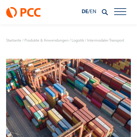
DE
/
EN
Startseite
/
Produkte & Anwendungen
/
Logistik
/
Intermodaler Transport