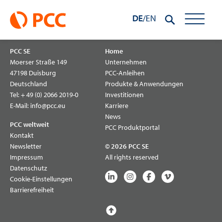
Inhalt
PCC Silicium S.A.
springen
DE
/
EN
PCC SE
Home
Moerser Straße 149
Unternehmen
47198 Duisburg
PCC-Anleihen
Deutschland
Produkte & Anwendungen
Tel:
+ 49 (0) 2066 2019-0
Investitionen
E-Mail:
info@pcc.eu
Karriere
News
PCC weltweit
PCC Produktportal
Kontakt
Newsletter
© 2026 PCC SE
Impressum
All rights reserved
Datenschutz
Cookie-Einstellungen
Barrierefreiheit