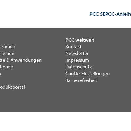
PCC SE
PCC-Anlei
PCC weltweit
nehmen
Kontakt
nleihen
Newsletter
kte & Anwendungen
Impressum
itionen
Datenschutz
re
Cookie-Einstellungen
Barrierefreiheit
oduktportal