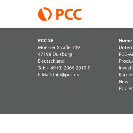
PCC Bulgaria EOOD
springen
PCC SE
Home
Moerser Straße 149
Unter
47198 Duisburg
PCC-A
Deutschland
Produ
Tel:
+ 49 (0) 2066 2019-0
Invest
E-Mail:
info@pcc.eu
Karrie
News
PCC Pr