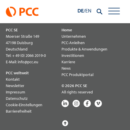
Inhalt
AO Novobalt Terminal
springen
DE
/
EN
PCC SE
Home
Moerser Straße 149
Unternehmen
47198 Duisburg
PCC-Anleihen
Deutschland
Produkte & Anwendungen
Tel:
+ 49 (0) 2066 2019-0
Investitionen
E-Mail:
info@pcc.eu
Karriere
News
PCC weltweit
PCC Produktportal
Kontakt
Newsletter
© 2026 PCC SE
Impressum
All rights reserved
Datenschutz
Cookie-Einstellungen
Barrierefreiheit