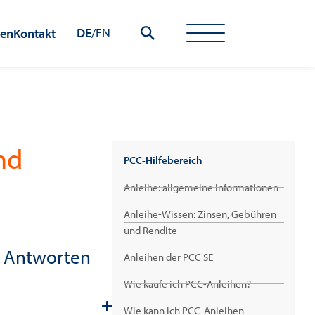
DE
/
EN
hen
Kontakt
nd
PCC-Hilfebereich
Anleihe: allgemeine Informationen
Anleihe-Wissen: Zinsen, Gebühren
und Rendite
d Antworten
Anleihen der PCC SE
Wie kaufe ich PCC-Anleihen?
Wie kann ich PCC-Anleihen