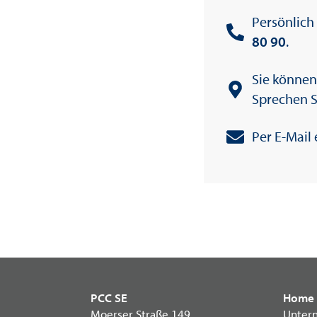
Persönlich
80 90
.
Sie können
Sprechen S
Per E-Mail
PCC SE
Home
Moerser Straße 149
Unter