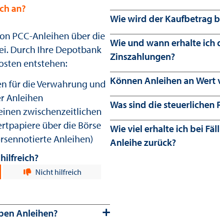
ch an?
Wie wird der Kaufbetrag 
von PCC-Anleihen über die
Wie und wann erhalte ich 
rei. Durch Ihre Depotbank
Zinszahlungen?
osten entstehen:
Können Anleihen an Wert v
n für die Verwahrung und
r Anleihen
Was sind die steuerlichen
einen zwischenzeitlichen
ertpapiere über die Börse
Wie viel erhalte ich bei Fäl
börsennotierte Anleihen)
Anleihe zurück?
hilfreich?
(8)
Nicht hilfreich
ben Anleihen?