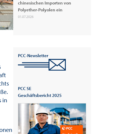
chinesischen Importen von
Polyether-Polyolen ein
01.07.2026
PCC-Newsletter
s
aft
chts
PCC SE
ße.
Geschäftsbericht 2025
 in
ionen