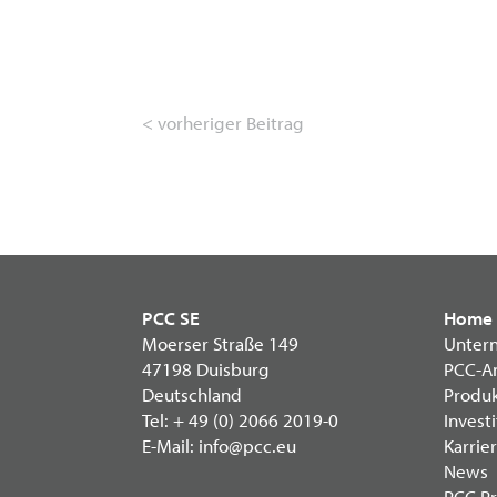
< vorheriger Beitrag
PCC SE
Home
Moerser Straße 149
Unter
47198 Duisburg
PCC-A
Deutschland
Produ
Tel:
+ 49 (0) 2066 2019-0
Invest
E-Mail:
info@pcc.eu
Karrie
News
PCC Pr