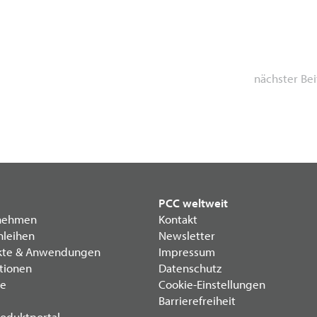
nächster Bei
PCC weltweit
nehmen
Kontakt
nleihen
Newsletter
kte & Anwendungen
Impressum
itionen
Datenschutz
re
Cookie-Einstellungen
Barrierefreiheit
oduktportal