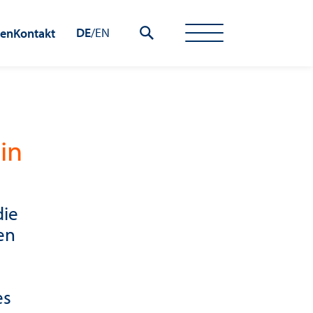
DE
/
EN
hen
Kontakt
in
die
en
es