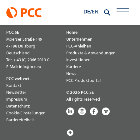
Inhalt
PCC SE Geschäftsbericht 2024
springen
DE
/
EN
PCC SE
Home
Moerser Straße 149
Unternehmen
47198 Duisburg
PCC-Anleihen
Deutschland
Produkte & Anwendungen
Tel:
+ 49 (0) 2066 2019-0
Investitionen
E-Mail:
info@pcc.eu
Karriere
News
PCC weltweit
PCC Produktportal
Kontakt
Newsletter
© 2026 PCC SE
Impressum
All rights reserved
Datenschutz
Cookie-Einstellungen
Barrierefreiheit